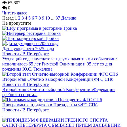
65 802
0
Читать далее
Назад
1
2
3
4
5
6
7
8
9
10
...
37
Дальше
Не пропустите
Даты уходящего 2025 года
Новости / В Петербурге
Уходящий год знаменателен двумя памятными событиями:
исполнилось 65 лет Римской Олимпиаде и 95 лет со дня
рождения Ю.С. Тюкалова.
Второй этап Отчетно-выборной Конференции ФГС СПб
Новости / В Петербурге
Второй этап Отчетно-выборной КонференцииФедерации
гребного спорта...
Программы кандидатов в Президенты ФГС СПб
Новости / В Петербурге
...